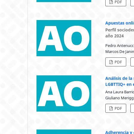
PDF
Apuestas onli
Perfil sociod
año 2024
Pedro Antenucci
Marcos De Janin,
PDF
Análisis de la
LGBTTIQ+ en e
Ana Laura Barrio
Giuliano Merigg
PDF
Adherencia y 