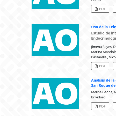
PDF
Uso de la Tele
Estudio de int
Endocrinologí
Jimena Reyes, Di
Marina Mandoles
Passarella , Nic
PDF
Análisis de la
San Roque de
Melina Gaona, M
Brividoro
PDF