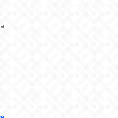
 el
una