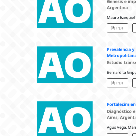
Génesis e imp
Argentina
Mauro Ezequiel 
PDF
Prevalencia y
Metropolitan
Estudio trans
Bernardita Gripp
PDF
Fortalecimien
Diagnóstico e
Aires, Argent
Agus Vega, Marí