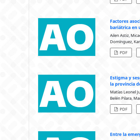
Factores asoc
bariátrica en 
Ailen Astiz, Mic
Domínguez, Kare
PDF
Estigma y ses
la provincia 
Matías Leonel Ju
Belén Pilara, Ma
PDF
Entre la emer