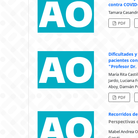
contra COVID-
Tamara Casandra
PDF
Dificultades y
pacientes con
"Profesor Dr.
María Rita Casti
Jardo, Luciana F
Aboy, Damián 
PDF
Recorridos de
Perspectivas 
Mabel Andrea Obr
Garuti