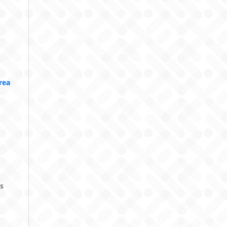
rea
s