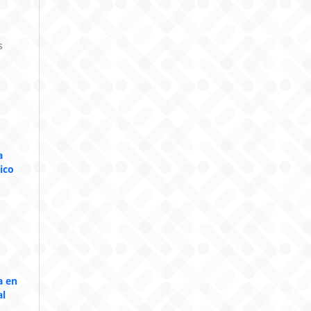
s
a
ico
a en
al