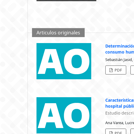
Articulos originales
Determinación
consumo huma
Sebastián Jasid,
PDF
Característic
hospital públ
Estudio descri
Ana Varea, Lucre
PDF