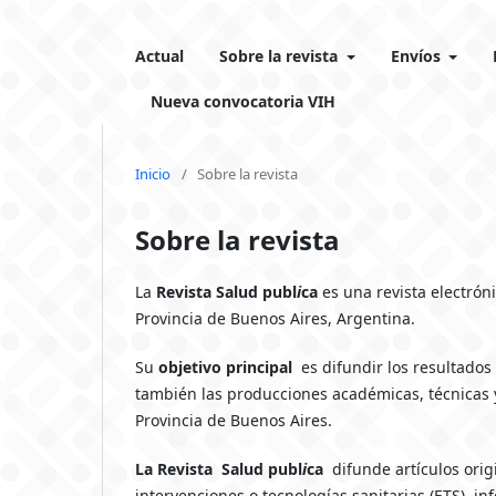
Actual
Sobre la revista
Envíos
Nueva convocatoria VIH
Inicio
/
Sobre la revista
Sobre la revista
La
Revista Salud pu
bl
i
ca
es una revista electróni
Provincia de Buenos Aires, Argentina.
Su
objetivo principal
es difundir los resultados 
también las producciones académicas, técnicas 
Provincia de Buenos Aires.
La
Revista Salud pu
bl
i
ca
difunde artículos origi
intervenciones o tecnologías sanitarias (ETS), in