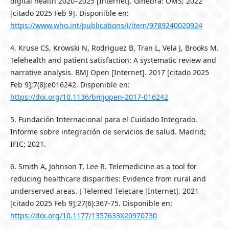
digital health 2020–2025 [Internet]. Ginebra: OMS; 2022
[citado 2025 Feb 9]. Disponible en:
https://www.who.int/publications/i/item/9789240020924
4. Kruse CS, Krowski N, Rodriguez B, Tran L, Vela J, Brooks M.
Telehealth and patient satisfaction: A systematic review and
narrative analysis. BMJ Open [Internet]. 2017 [citado 2025
Feb 9];7(8):e016242. Disponible en:
https://doi.org/10.1136/bmjopen-2017-016242
5. Fundación Internacional para el Cuidado Integrado.
Informe sobre integración de servicios de salud. Madrid;
IFIC; 2021.
6. Smith A, Johnson T, Lee R. Telemedicine as a tool for
reducing healthcare disparities: Evidence from rural and
underserved areas. J Telemed Telecare [Internet]. 2021
[citado 2025 Feb 9];27(6):367-75. Disponible en:
https://doi.org/10.1177/1357633X20970730