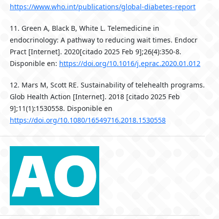
https://www.who.int/publications/global-diabetes-report
11. Green A, Black B, White L. Telemedicine in
endocrinology: A pathway to reducing wait times. Endocr
Pract [Internet]. 2020[citado 2025 Feb 9];26(4):350-8.
Disponible en:
https://doi.org/10.1016/j.eprac.2020.01.012
12. Mars M, Scott RE. Sustainability of telehealth programs.
Glob Health Action [Internet]. 2018 [citado 2025 Feb
9];11(1):1530558. Disponible en
https://doi.org/10.1080/16549716.2018.1530558