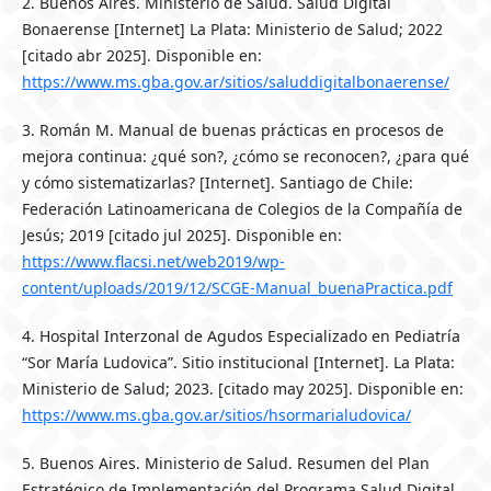
2. Buenos Aires. Ministerio de Salud. Salud Digital
Bonaerense [Internet] La Plata: Ministerio de Salud; 2022
[citado abr 2025]. Disponible en:
https://www.ms.gba.gov.ar/sitios/saluddigitalbonaerense/
3. Román M. Manual de buenas prácticas en procesos de
mejora continua: ¿qué son?, ¿cómo se reconocen?, ¿para qué
y cómo sistematizarlas? [Internet]. Santiago de Chile:
Federación Latinoamericana de Colegios de la Compañía de
Jesús; 2019 [citado jul 2025]. Disponible en:
https://www.flacsi.net/web2019/wp-
content/uploads/2019/12/SCGE-Manual_buenaPractica.pdf
4. Hospital Interzonal de Agudos Especializado en Pediatría
“Sor María Ludovica”. Sitio institucional [Internet]. La Plata:
Ministerio de Salud; 2023. [citado may 2025]. Disponible en:
https://www.ms.gba.gov.ar/sitios/hsormarialudovica/
5. Buenos Aires. Ministerio de Salud. Resumen del Plan
Estratégico de Implementación del Programa Salud Digital