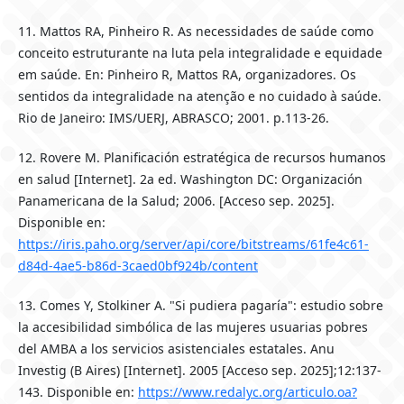
11. Mattos RA, Pinheiro R. As necessidades de saúde como
conceito estruturante na luta pela integralidade e equidade
em saúde. En: Pinheiro R, Mattos RA, organizadores. Os
sentidos da integralidade na atenção e no cuidado à saúde.
Rio de Janeiro: IMS/UERJ, ABRASCO; 2001. p.113-26.
12. Rovere M. Planificación estratégica de recursos humanos
en salud [Internet]. 2a ed. Washington DC: Organización
Panamericana de la Salud; 2006. [Acceso sep. 2025].
Disponible en:
https://iris.paho.org/server/api/core/bitstreams/61fe4c61-
d84d-4ae5-b86d-3caed0bf924b/content
13. Comes Y, Stolkiner A. "Si pudiera pagaría": estudio sobre
la accesibilidad simbólica de las mujeres usuarias pobres
del AMBA a los servicios asistenciales estatales. Anu
Investig (B Aires) [Internet]. 2005 [Acceso sep. 2025];12:137-
143. Disponible en:
https://www.redalyc.org/articulo.oa?