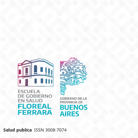
Salud publ
i
ca
ISSN 3008-7074