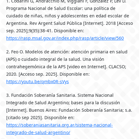
1. Codarini G, Andracchio M, Viggiani F, González P, Lev D.
Programa Nacional de Salud Escolar: una política de
cuidado de niñas, niños y adolescentes en edad escolar de
Argentina. Rev Argent Salud Pública [Internet]. 2018 [Acceso
sep. 2025];9(35):38-41. Disponible en:
https://rasp.msal.gov.ar/index.php/rasp/article/view/560
2. Feo O. Modelos de atención: atención primaria en salud
(APS) o cuidado integral de la salud. Una visión
contrahegemónica de la APS [video en Internet]. CLACSO;
2020. [Acceso sep. 2025]. Disponible en:
https://youtu.be/qmbx0R-sVys
3. Fundación Soberanía Sanitaria. Sistema Nacional
Integrado de Salud Argentino; bases para la discusión
[Internet]. Buenos Aires: Fundación Soberanía Sanitaria; s.a.
[citado sep 2025]. Disponible en:
https://soberaniasanitaria.org.ar/sistema-nacional-
integrado-de-salud-argentino/