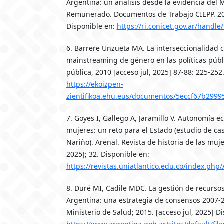
Argentina: un análisis desde la evidencia del
Remunerado. Documentos de Trabajo CIEPP. 201
Disponible en:
https://ri.conicet.gov.ar/handl
6. Barrere Unzueta MA. La interseccionalidad 
mainstreaming de género en las políticas públ
pública, 2010 [acceso jul, 2025] 87-88: 225-252
https://ekoizpen-
zientifikoa.ehu.eus/documentos/5eccf67b299
7. Goyes I, Gallego A, Jaramillo V. Autonomía e
mujeres: un reto para el Estado (estudio de ca
Nariño). Arenal. Revista de historia de las muje
2025]; 32. Disponible en:
https://revistas.uniatlantico.edu.co/index.php
8. Duré MI, Cadile MDC. La gestión de recurs
Argentina: una estrategia de consensos 2007-2
Ministerio de Salud; 2015. [acceso jul, 2025] D