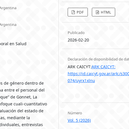
 Argentina
PDF
HTML
 Argentina
Publicado
2026-02-20
oral en Salud
Declaración de disponibilidad de da
ARK CAICYT:
ARK CAICYT:
https://id.caicyt.gov.ar/ark:/s30
074/uyrx1xlnu
des de género dentro de
na entre el personal del
oque” de Gonnet, La
nfoque cuali-cuantitativo
valuación del estado de
Número
das, mediante la
Vol. 5 (2026)
ividuales, entrevistas