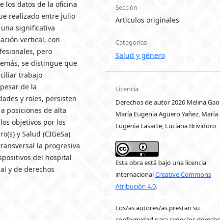
 los datos de la oficina
Sección
e realizado entre julio
Articulos originales
una significativa
ción vertical, con
Categorías
fesionales, pero
Salud y género
emás, se distingue que
iliar trabajo
pesar de la
Licencia
des y roles, persisten
Derechos de autor 2026 Melina Gao
a posiciones de alta
María Eugenia Agüero Yañez, María
os objetivos por los
Eugenia Lasarte, Luciana Brividoro
ro(s) y Salud (CIGeSa)
ransversal la progresiva
spositivos del hospital
Esta obra está bajo una licencia
al y de derechos
internacional
Creative Commons
Atribución 4.0
.
Los/as autores/as prestan su
conformidad para ceder los derech