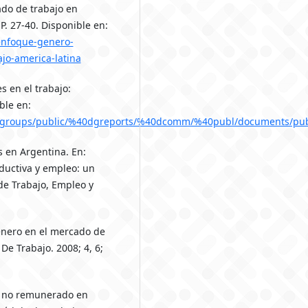
cado de trabajo en
P. 27-40. Disponible en:
enfoque-genero-
ajo-america-latina
s en el trabajo:
ble en:
msp5/groups/public/%40dgreports/%40dcomm/%40publ/documents/pu
s en Argentina. En:
oductiva y empleo: un
de Trabajo, Empleo y
género en el mercado de
 De Trabajo. 2008; 4, 6;
do no remunerado en