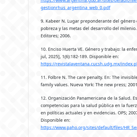
https://www.argentina.gob.ar/sites/default/fil
gestionrhus_argentina_web_0.pdf
9. Kabeer N. Lugar preponderante del género e
pobreza y las metas del desarrollo del milenio.
Editores; 2006.
10. Enciso Huerta VE. Género y trabajo: la enfe
jul, 2025], 1(6):182-189. Disponible en:
https://revistalaventana.cucsh.udg.mx/index.p
11. Folbre N. The care penalty. En: The invisib
family values. Nueva York: The new press; 2001
12. Organización Panamericana de la Salud. Es
competencias para la salud pública en la fuer
en políticas actuales y en evidencias. OPS; 2007
Disponible en:
https://www.paho.org/sites/default/files/HR_S