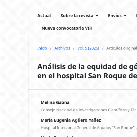
Actual
Sobre la revista
Envíos
Nueva convocatoria VIH
Inicio
/
Archivos
/
Vol. 5 (2026)
/
Articulos origina
Análisis de la equidad de g
en el hospital San Roque d
Melina Gaona
Consejo Nacional de Investigaciones Científicas y Téc
María Eugenia Agüero Yañez
Hospital Interzonal General de Agudos “San Roque”,