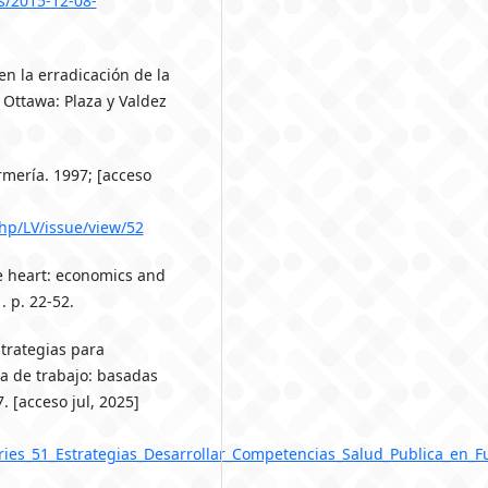
es/2015-12-08-
n la erradicación de la
 Ottawa: Plaza y Valdez
rmería. 1997; [acceso
hp/LV/issue/view/52
le heart: economics and
. p. 22-52.
trategias para
za de trabajo: basadas
. [acceso jul, 2025]
eries_51_Estrategias_Desarrollar_Competencias_Salud_Publica_en_F