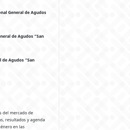
onal General de Agudos
eneral de Agudos “San
al de Agudos “San
cas del mercado de
as, resultados y agenda
género en las