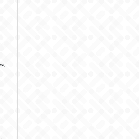
na,
os