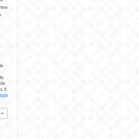
itos
o
la
6).
 De
es
,
5
.
/inde