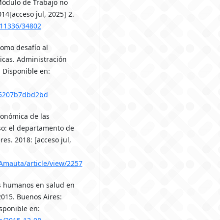
 Módulo de Trabajo no
4[acceso jul, 2025] 2.
e/11336/34802
como desafío al
icas. Administración
. Disponible en:
95207b7dbd2bd
conómica de las
so: el departamento de
res. 2018: [acceso jul,
/Amauta/article/view/2257
os humanos en salud en
015. Buenos Aires:
isponible en: