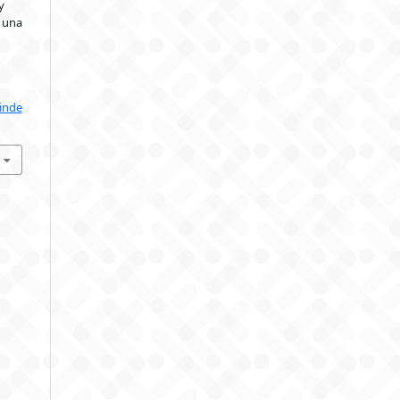
y
e una
/inde