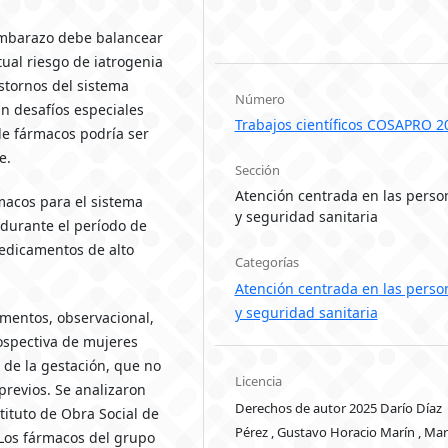
embarazo debe balancear
tual riesgo de iatrogenia
astornos del sistema
Número
an desafíos especiales
Trabajos científicos COSAPRO 2
de fármacos podría ser
re.
Sección
Atención centrada en las perso
acos para el sistema
y seguridad sanitaria
durante el período de
medicamentos de alto
Categorías
Atención centrada en las perso
y seguridad sanitaria
mentos, observacional,
rospectiva de mujeres
 de la gestación, que no
Licencia
revios. Se analizaron
Derechos de autor 2025 Darío Díaz
tituto de Obra Social de
Pérez , Gustavo Horacio Marín , Mar
 Los fármacos del grupo