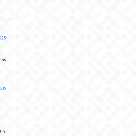
025
nas
nas
tín