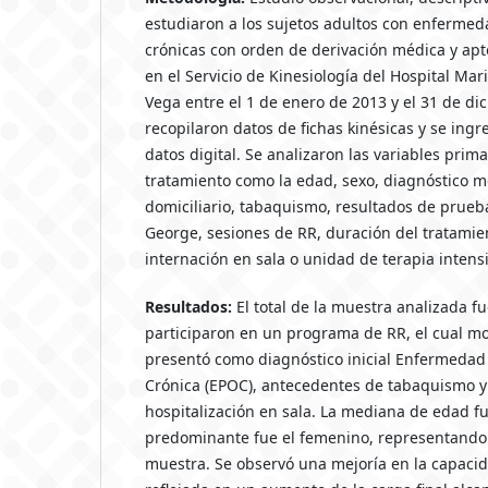
estudiaron a los sujetos adultos con enfermed
crónicas con orden de derivación médica y apto
en el Servicio de Kinesiología del Hospital Mar
Vega entre el 1 de enero de 2013 y el 31 de di
recopilaron datos de fichas kinésicas y se ing
datos digital. Se analizaron las variables primar
tratamiento como la edad, sexo, diagnóstico m
domiciliario, tabaquismo, resultados de prueba
George, sesiones de RR, duración del tratamie
internación en sala o unidad de terapia intens
Resultados:
El total de la muestra analizada f
participaron en un programa de RR, el cual mo
presentó como diagnóstico inicial Enfermedad
Crónica (EPOC), antecedentes de tabaquismo y
hospitalización en sala. La mediana de edad fu
predominante fue el femenino, representando 1
muestra. Se observó una mejoría en la capacida