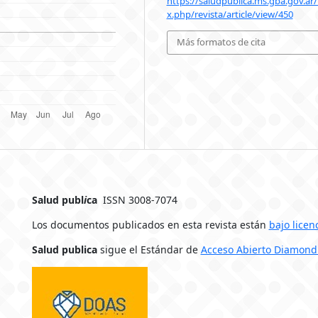
https://saludpublica.ms.gba.gov.ar
x.php/revista/article/view/450
Más formatos de cita
Salud publ
i
ca
ISSN 3008-7074
Los documentos publicados en esta revista están
bajo licen
Salud publica
sigue el Estándar de
Acceso Abierto Diamond