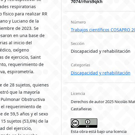
7074/rhirs9qkh
ades respiratorias
 físico para realizar RR
iano y Luciano de la
Número
ciembre de 2023. Se
Trabajos científicos COSAPRO 2
resaron en una base de
ias al inicio del
Sección
édico, oxígeno
Discapacidad y rehabilitación
s de ejercicio, Saint
nto, requerimiento de
Categorías
iva, espirometría.
Discapacidad y rehabilitación
ue de 28 sujetos, quienes
stró que la mayoría
Licencia
 Pulmonar Obstructiva
Derechos de autor 2025 Nicolás Mat
 el requerimiento de
Castañeiras
e de 59,5 años y el sexo
5 sujetos (53,6%) de la
d del ejercicio,
Esta obra está bajo una licencia