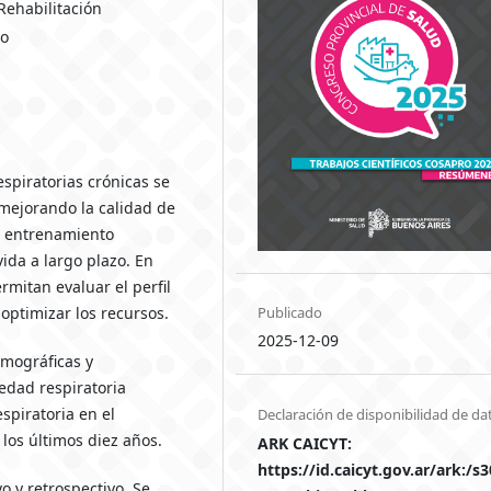
Rehabilitación
co
spiratorias crónicas se
 mejorando la calidad de
n entrenamiento
ida a largo plazo. En
rmitan evaluar el perfil
y optimizar los recursos.
Publicado
2025-12-09
emográficas y
edad respiratoria
espiratoria en el
Declaración de disponibilidad de da
 los últimos diez años.
ARK CAICYT:
https://id.caicyt.gov.ar/ark:/s
o y retrospectivo. Se