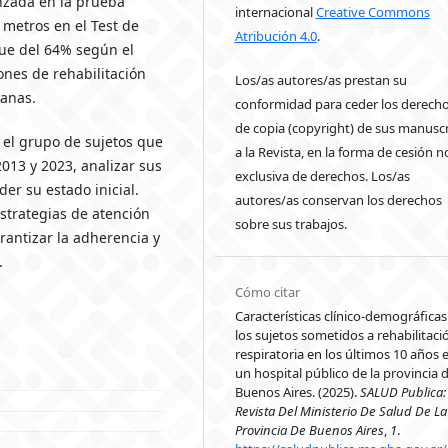
anzada en la prueba
internacional
Creative Commons
 metros en el Test de
Atribución 4.0
.
ue del 64% según el
ones de rehabilitación
Los/as autores/as prestan su
manas.
conformidad para ceder los derech
de copia (copyright) de sus manuscr
r el grupo de sujetos que
a la Revista, en la forma de cesión n
2013 y 2023, analizar sus
exclusiva de derechos. Los/as
er su estado inicial.
autores/as conservan los derechos
estrategias de atención
sobre sus trabajos.
arantizar la adherencia y
.
Cómo citar
Características clínico-demográficas
los sujetos sometidos a rehabilitaci
respiratoria en los últimos 10 años 
un hospital público de la provincia 
Buenos Aires. (2025).
SALUD Publica:
Revista Del Ministerio De Salud De La
Provincia De Buenos Aires
,
1
.