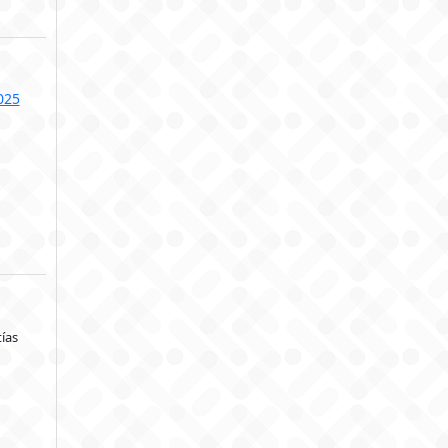
025
ías