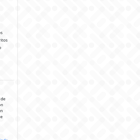
os
itos
o
 de
ón
en
de