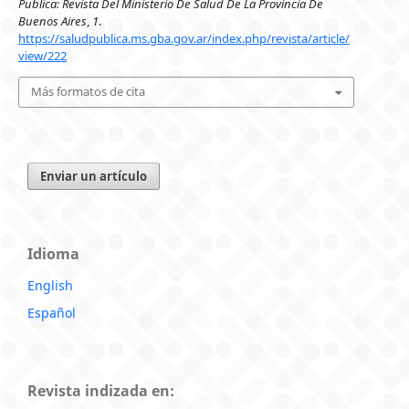
Publica: Revista Del Ministerio De Salud De La Provincia De
Buenos Aires
,
1
.
https://saludpublica.ms.gba.gov.ar/index.php/revista/article/
view/222
Más formatos de cita
Enviar un artículo
Idioma
English
Español
Revista indizada en: