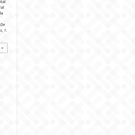
tal
al
la
 De
es
,
1
.