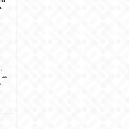
ina
ara
os
itos
o