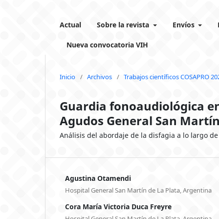
Actual
Sobre la revista
Envíos
Nueva convocatoria VIH
Inicio
/
Archivos
/
Trabajos científicos COSAPRO 20
Guardia fonoaudiológica en
Agudos General San Martí
Análisis del abordaje de la disfagia a lo largo d
Agustina Otamendi
Hospital General San Martín de La Plata, Argentina
Cora María Victoria Duca Freyre
Hospital General San Martín de La Plata, Argentina