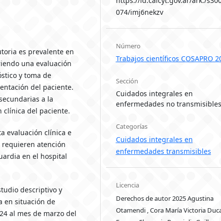
https://id.caicyt.gov.ar/ark:/s30
074/imj6nekzv
Número
utoria es prevalente en
Trabajos científicos COSAPRO 2
riendo una evaluación
óstico y toma de
Sección
mentación del paciente.
Cuidados integrales en
secundarias a la
enfermedades no transmisible
clínica del paciente.
Categorías
a evaluación clínica e
Cuidados integrales en
 requieren atención
enfermedades transmisibles
ardia en el hospital
Licencia
tudio descriptivo y
Derechos de autor 2025 Agustina
a en situación de
Otamendi , Cora María Victoria Duc
24 al mes de marzo del