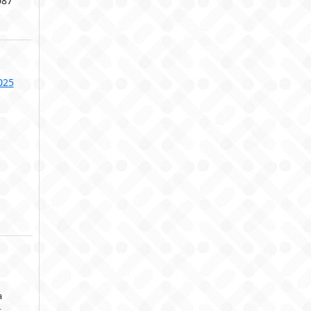
087
025
s
a