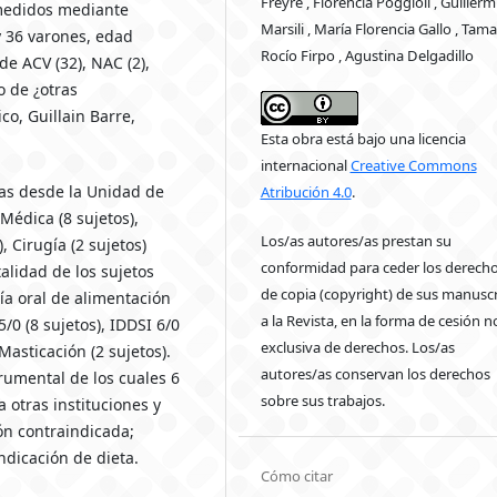
Freyre , Florencia Poggioli , Guillerm
 medidos mediante
Marsili , María Florencia Gallo , Tam
y 36 varones, edad
Rocío Firpo , Agustina Delgadillo
e ACV (32), NAC (2),
o de ¿otras
o, Guillain Barre,
Esta obra está bajo una licencia
internacional
Creative Commons
das desde la Unidad de
Atribución 4.0
.
 Médica (8 sujetos),
Los/as autores/as prestan su
, Cirugía (2 sujetos)
conformidad para ceder los derech
talidad de los sujetos
de copia (copyright) de sus manuscr
ía oral de alimentación
a la Revista, en la forma de cesión n
5/0 (8 sujetos), IDDSI 6/0
exclusiva de derechos. Los/as
 Masticación (2 sujetos).
autores/as conservan los derechos
rumental de los cuales 6
sobre sus trabajos.
 otras instituciones y
ión contraindicada;
indicación de dieta.
Cómo citar