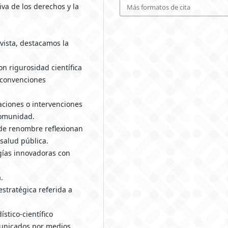
iva de los derechos y la
Más formatos de cita
vista, destacamos la
on rigurosidad científica
 convenciones
aciones o intervenciones
comunidad.
 de renombre reflexionan
salud pública.
ías innovadoras con
.
stratégica referida a
stico-científico
municados por medios