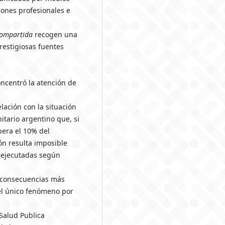
iones profesionales e
compartida
recogen una
restigiosas fuentes
oncentró la atención de
lación con la situación
itario argentino que, si
pera el 10% del
ón resulta imposible
n ejecutadas según
 consecuencias más
el único fenómeno por
Salud Publica