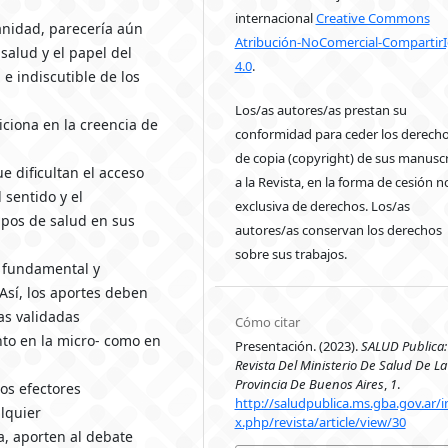
internacional
Creative Commons
nidad, parecería aún
Atribución-NoComercial-CompartirI
salud y el papel del
4.0
.
e indiscutible de los
Los/as autores/as prestan su
iciona en la creencia de
conformidad para ceder los derech
de copia (copyright) de sus manuscr
e dificultan el acceso
a la Revista, en la forma de cesión n
 sentido y el
exclusiva de derechos. Los/as
ipos de salud en sus
autores/as conservan los derechos
sobre sus trabajos.
e fundamental y
 Así, los aportes deben
as validadas
Cómo citar
nto en la micro- como en
Presentación. (2023).
SALUD Publica:
Revista Del Ministerio De Salud De La
Provincia De Buenos Aires
,
1
.
los efectores
http://saludpublica.ms.gba.gov.ar/
alquier
x.php/revista/article/view/30
a, aporten al debate