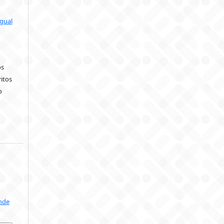
gual
os
itos
o
inde