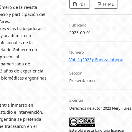
PDF
HTML
úmero de la revista
cio y participación del
Aires.
Publicado
res y las trabajadoras
2023-09-01
a y académica en
ofesionales de la
uela de Gobierno en
Número
provincial.
Vol. 1 (2023): Fuerza laboral
roamericana de
43 años de experiencia
Sección
 biomédicas argentinas
Presentación
Licencia
uentra inmerso en
Derechos de autor 2023 Nery Fures
tudio e intervención.
rgentina se pretenda
ue fracasaron en el
Esta obra está bajo una licencia