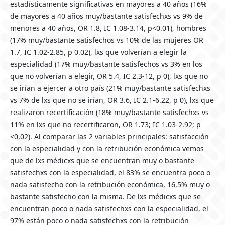
estadísticamente significativas en mayores a 40 años (16%
de mayores a 40 años muy/bastante satisfechxs vs 9% de
menores a 40 años, OR 1.8, IC 1.08-3.14, p<0.01), hombres
(17% muy/bastante satisfechos vs 10% de las mujeres OR
1.7, IC 1.02-2.85, p 0.02), lxs que volverían a elegir la
especialidad (17% muy/bastante satisfechos vs 3% en los
que no volverían a elegir, OR 5.4, IC 2.3-12, p 0), lxs que no
se irían a ejercer a otro país (21% muy/bastante satisfechxs
vs 7% de lxs que no se irían, OR 3.6, IC 2.1-6.22, p 0), lxs que
realizaron recertificación (18% muy/bastante satisfechxs vs
11% en lxs que no recertificaron, OR 1.73; IC 1.03-2.92; p
<0,02). Al comparar las 2 variables principales: satisfacción
con la especialidad y con la retribución económica vemos
que de lxs médicxs que se encuentran muy o bastante
satisfechxs con la especialidad, el 83% se encuentra poco o
nada satisfecho con la retribución económica, 16,5% muy o
bastante satisfecho con la misma. De lxs médicxs que se
encuentran poco o nada satisfechxs con la especialidad, el
97% están poco o nada satisfechxs con la retribución