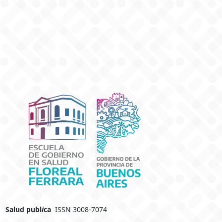
Salud publ
i
ca
ISSN 3008-7074